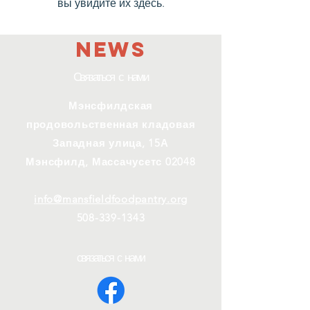
вы увидите их здесь.
NEWS
Связаться с нами
Мэнсфилдская
продовольственная кладовая
Западная улица, 15А
Мэнсфилд, Массачусетс 02048
info@mansfieldfoodpantry.org
508-339-1343
связаться с нами