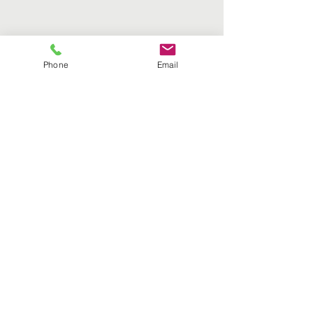
Phone
Email
Mansfield Food