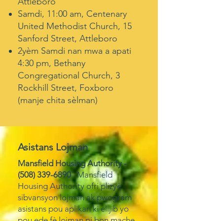
Attleboro
Samdi, 11:00 am, Centenary
United Methodist Church, 15
Sanford Street, Attleboro
2yèm Samdi nan mwa a apati
4:30 pm, Bethany
Congregational Church, 3
Rockhill Street, Foxboro
(manje chita sèlman)
Asistans
Lojman
Mansfield Housing Authority -
(508) 339-6890
. Mansfield
Housing Authority ofri plizyè
sibvansyon lojman ak pwogram
asistans pou aplikan ki elijib yo
pou ede fè lojman pi bon mache.