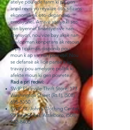
atelye pou ede fanm ki pa gen
anpil revni yo reyalize oto-sifizans
ekonomik ak oto-depandan
emosyonèl. Atravè atelye ki soti
nan byennèt finansye rive nan
atensyon, nou vize bay aksè nan
devlopman konpetans ak resous
ki pa tipikman disponib pou
moun k ap viv nan povrete. Nou
se defansè ak lidè panse k ap
travay pou amelyore politik ki
afekte moun ki gen povrete.
Rad a pri redwi:
SVdP Plainville Thrift Store, 173
Washington Street (Rt.1),
(508)
695-5150
SVdP St. John's Clothing Center,
95 Pine Street, Attleboro,
(508)
222-8400