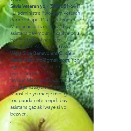
Sèvis Veteran yo -
(508) 851-6411
. Li administre Pwogram Veteran
dapre Chapit 115 Lwa Jeneral
Massachusetts epi tou li bay
asistans bay moun ki kalifye pou
benefis federal nan men
Depatman Afè Veteran (VA).
West Side Benevolent Circle -
westsidebcinfo@gmail.com
.
Yon
òganizasyon lokal ki ofri
pwogram Gifts of Hope, ki bay
timoun Mansfield kado jou ferye
yo. Òganizasyon an bay elèv
Mansfield yo manje midi gratis
tou pandan ete a epi li bay
asistans gaz ak lwaye si yo
bezwen.
,