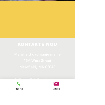
Kontakte nou
Mansfield gadmanje manje
15A West Street
Mansfield, MA 02048
info@mansfieldfoodpantry.org
508-339-1343
Phone
Email
Konekte avèk nou