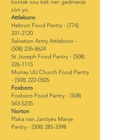
kontak sou kèk nan gadmanje
zòn yo:
Attleboro
Hebron Food Pantry -
(774)
331-2120
Salvation Army Attleboro -
(508) 226-8624
St Joseph Food Pantry -
(508)
226-1115
Murray UU Church Food Pantry
-
(508) 222-0505
Foxboro
Foxboro Food Pantry -
(508)
543-5235
Norton
Plaka nan Jantiyès Manje
Pantry -
(508) 285-3398