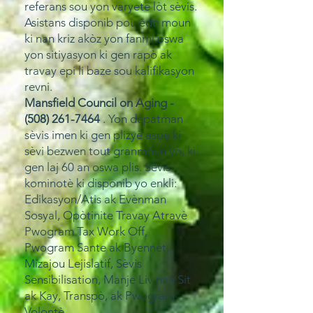
referans sou yon varyete lòt sèvis.
Asistans disponib pou ede moun
ki nan kriz akòz yon fanmi oswa
yon sitiyasyon ki gen rapò ak
travay epi li baze sou kalifikasyon
revni.
Mansfield Council on Aging -
(508) 261-7464
. Yon depatman
sèvis imen ki gen plizyè aspè ki
sèvi bezwen tout granmoun yo, ki
gen laj 60 an oswa plis. Sèvis
kominotè ki disponib yo enkli:
Edikasyon/Atis ak Evènman
Sosyal, Opòtinite Travay Atravè
Pwogram Tax Work Off,
Pwogram Sante ak Byennèt,
Mizajou Lejislatif, Sèvis
Sensibilisation, Manje Liv nan Sit
ak Kay, Transpò, ak Pwogram
Volontè.