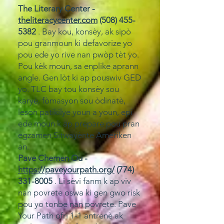
The Literary Center -
theliteracycenter.com
(508) 455-
5382
. Bay kou, konsèy, ak sipò
pou granmoun ki defavorize yo
pou ede yo rive nan pwòp tèt yo.
Pou kèk moun, sa enplike aprann
angle. Gen lòt ki ap pouswiv GED
yo. TLC bay tou konsèy sou
karyè, fòmasyon sou òdinatè,
leson patikilye youn a youn, epi
ede moun k ap prepare pou pran
egzamen Sitwayènte Ameriken
an.
Pave Chemen Ou -
https://paveyourpath.org/
(774)
331-8005
. Li sèvi fanm k ap viv
nan povrete oswa ki gen gwo risk
pou yo tonbe nan povrete. Pave
Your Path ofri 1-1 antrenè ak