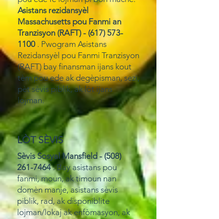
Asistans rezidansyèl
Massachusetts pou Fanmi an
Tranzisyon (RAFT) -
(617) 573-
1100
. Pwogram Asistans
Rezidansyèl pou Fanmi Tranzisyon
(RAFT) bay finansman ijans kout
tèm pou ede ak degèpisman, sezi,
pèt sèvis piblik, ak lòt ijans
lojman.
LÒT SÈVIS
Sèvis Sosyal Mansfield -
(508)
261-7464
. Bay asistans pou
fanmi, moun, ak timoun nan
domèn manje, asistans sèvis
piblik, rad, ak disponiblite
lojman/lokaj ak enfòmasyon, ak