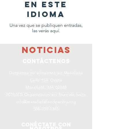
en este
idioma
Una vez que se publiquen entradas,
las verás aquí.
NOTICIAS
Contáctenos
Despensa de alimentos de Mansfield
Calle 15A Oeste
Mansfield, MA 02048
501(c)(3) Organización sin fines de lucro
info@mansfieldfoodpantry.org
508-339-1343
Conéctate con
nosotros