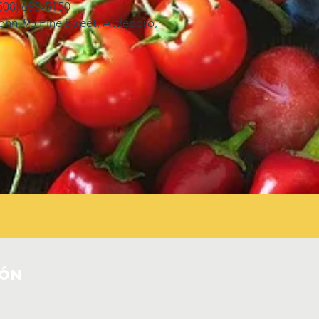
(508) 695-5150
hn, 95 Pine Street, Attleboro,
ión