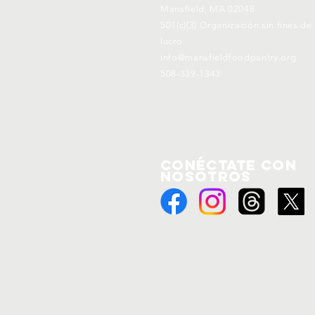
Mansfield, MA 02048
501(c)(3) Organización sin fines de
lucro
info@mansfieldfoodpantry.org
508-339-1343
Conéctate con
nosotros