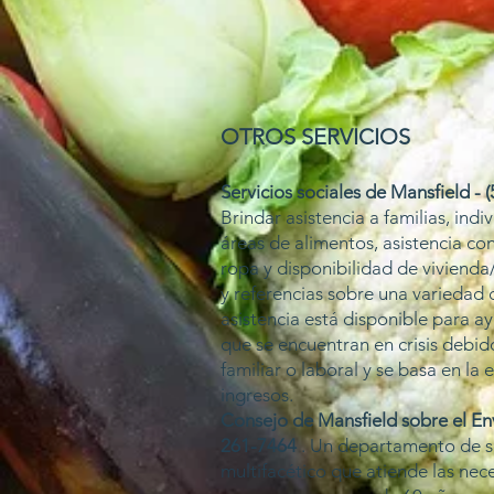
OTROS SERVICIOS
Servicios sociales de Mansfield - 
Brindar asistencia a familias, indi
áreas de alimentos, asistencia con
ropa y disponibilidad de vivienda
y referencias sobre una variedad d
asistencia está disponible para a
que se encuentran en crisis debid
familiar o laboral y se basa en la 
ingresos.
Consejo de Mansfield sobre el Env
261-7464
. Un departamento de s
multifacético que atiende las nec