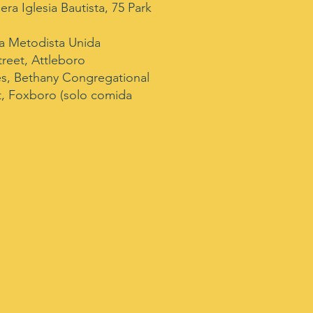
ra Iglesia Bautista, 75 Park
ia Metodista Unida
treet, Attleboro
s, Bethany Congregational
et, Foxboro (solo comida