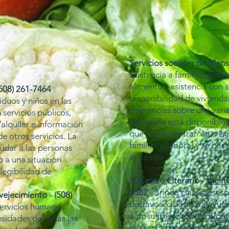
Servicios sociales de Mans
asistencia a familias, indiv
alimentos, asistencia con s
(508) 261-7464
.
disponibilidad de vivienda
viduos y niños en las
referencias sobre una vari
 servicios públicos,
asistencia está disponible
/alquiler e información
que se encuentran en crisi
e otros servicios. La
familiar o laboral y se bas
yudar a las personas
ingresos.
o a una situación
elegibilidad de
El Centro Literario -
theli
5382
. Brinda clases, ases
ejecimiento - (508)
desfavorecidos para ayudar
ervicios humanos
autosuficiencia. Para algu
esidades de todas las
inglés. Otros están cursa