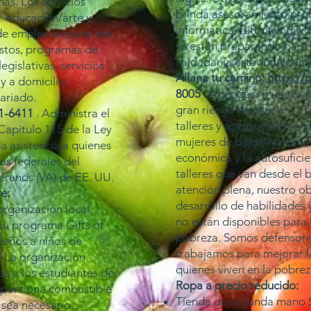
ás. Los servicios
brinda asesoramiento prof
: educación/arte y
informática, tutoría indivi
de empleo a través del
se están preparando para
stos, programas de
ciudadanía estadounidens
egislativas, servicios
Allana tu camino:
https://
y a domicilio,
8005
. Atiende a mujeres e
ariado.
gran riesgo de caer en la 
51-6411
. Administra el
talleres y asesoramiento i
apítulo 115 de la Ley
mujeres de bajos ingresos 
a asistencia a quienes
económica y la autosuficie
ios federales del
talleres que van desde el b
ranos (VA) de EE. UU.
atención plena, nuestro ob
e:
desarrollo de habilidades
rganización local
no están disponibles para 
su programa Gifts of
pobreza. Somos defensores
deños a niños de
trabajamos para mejorar la
 La organización
quienes viven en la pobrez
s a los estudiantes de
Ropa a precio reducido:
oporciona combustible
Tienda de segunda mano SV
 sea necesario.