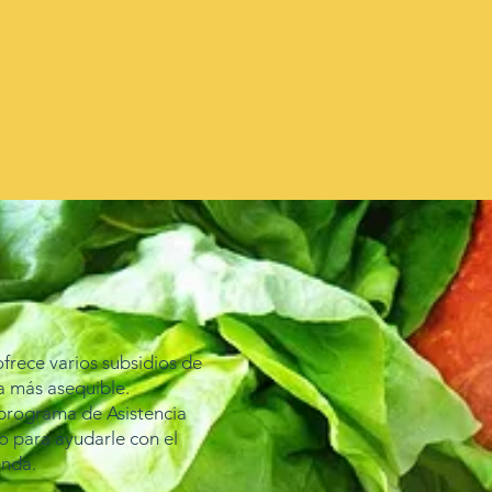
frece varios subsidios de
ea más asequible.
 programa de Asistencia
o para ayudarle con el
enda.