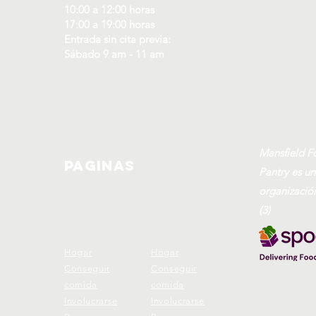
10:00 a 12:00 horas
17:00 a 19:00 horas
Entrada sin cita previa:
Sábado 9 am - 11 am
Mansfield F
paginas
Pantry es u
organización
(3)
Hogar
Hogar
Conseguir
Conseguir
comida
comida
Involucrarse
Involucrarse