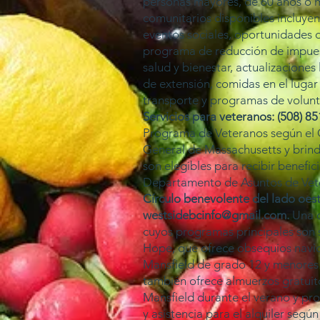
personas mayores, de 60 años o m
comunitarios disponibles incluyen
eventos sociales, oportunidades 
programa de reducción de impue
salud y bienestar, actualizaciones l
de extensión, comidas en el lugar 
transporte y programas de volunt
Servicios para veteranos: (508) 8
Programa de Veteranos según el C
General de Massachusetts y brind
son elegibles para recibir benefic
Departamento de Asuntos de Vete
Círculo benevolente del lado oest
westsidebcinfo@gmail.com
.
Una o
cuyos programas principales son 
Hope, que ofrece obsequios navi
Mansfield de grado 12 y menores.
también ofrece almuerzos gratuito
Mansfield durante el verano y pr
y asistencia para el alquiler según