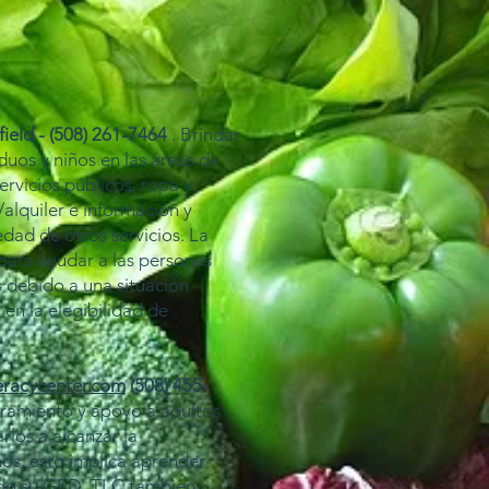
field - (508) 261-7464
. Brindar
iduos y niños en las áreas de
ervicios públicos, ropa y
/alquiler e información y
edad de otros servicios. La
 para ayudar a las personas
s debido a una situación
a en la elegibilidad de
teracycenter.com
(508) 455-
oramiento y apoyo a adultos
los a alcanzar la
nos, esto implica aprender
ndo su GED. TLC también