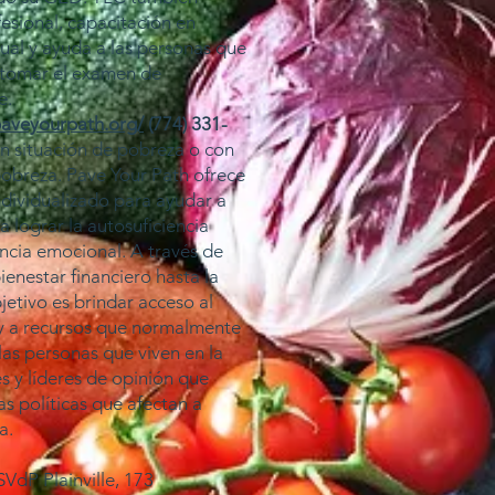
esional, capacitación en
dual y ayuda a las personas que
 tomar el examen de
e.
paveyourpath.org/
(774) 331-
n situación de pobreza o con
pobreza. Pave Your Path ofrece
ndividualizado para ayudar a
a lograr la autosuficiencia
ncia emocional. A través de
ienestar financiero hasta la
jetivo es brindar acceso al
 y a recursos que normalmente
las personas que viven en la
 y líderes de opinión que
s políticas que afectan a
a.
dP Plainville, 173