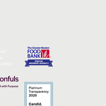
ood
na
 501(c)