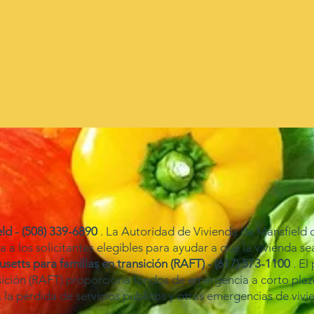
ld - (508) 339-6890
. La Autoridad de Vivienda de Mansfield o
 a los solicitantes elegibles para ayudar a que la vivienda s
setts para familias en transición (RAFT) - (617) 573-1100
. El
nsición (RAFT) proporciona fondos de emergencia a corto plaz
, la pérdida de servicios públicos y otras emergencias de vivi