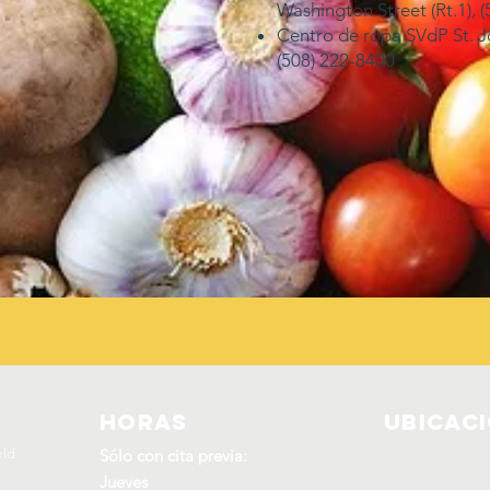
Washington Street (Rt.1), 
Centro de ropa SVdP St. Jo
(508) 222-8400
Horas
Ubicac
eld
Sólo con cita previa:
Jueves