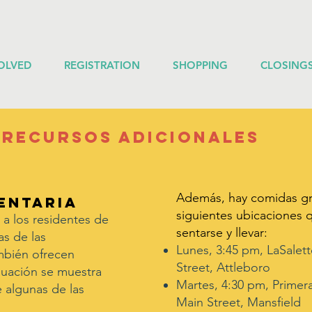
OLVED
REGISTRATION
SHOPPING
CLOSING
Recursos adicionales
Además, hay comidas gra
entaria
siguientes ubicaciones 
 a los residentes de
sentarse y llevar:
s de las
Lunes, 3:45 pm, LaSalett
mbién ofrecen
Street, Attleboro
inuación se muestra
Martes, 4:30 pm, Primera
 algunas de las
Main Street, Mansfield