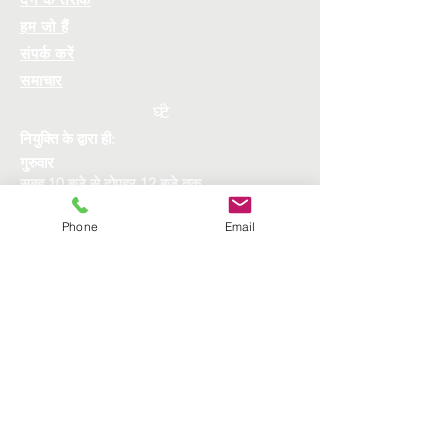
हम जो हैं
संपर्क करें
समाचार
घंटे
नियुक्ति के द्वारा ही:
गुरुवार
सुबह 10 बजे से दोपहर 12 बजे तक
सायं 5 बजे - 7 बजे
झांकना:
Phone
Email
शनिवार प्रातः 9 बजे से 11 बजे तक
जगह