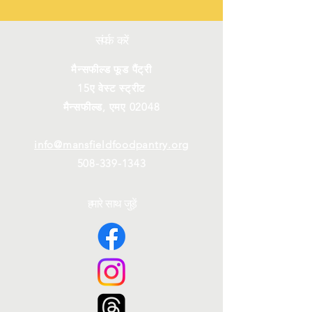
संपर्क करें
मैन्सफील्ड फूड पैंट्री
15ए वेस्ट स्ट्रीट
मैन्सफील्ड, एमए 02048
info@mansfieldfoodpantry.org
508-339-1343
हमारे साथ जुड़ें