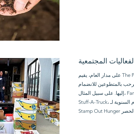
لفعاليات المجتمعية
على مدار العام، يقيم The Pantry أيضًا العديد من
 نرحب بالمتطوعين للانضمام
إليها. على سبيل المثال، Family Fun Night، وفعاليات
Stuff-A-Truck، وحملة الطعام السنوية لـ Letter Carriers