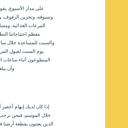
على مدار الأسبوع، يقو
وتسوقه، وتخزين الرفوف، وإ
التبرعات الغذائية، ومسا
معظم احتياجاتنا التط
والسبت للمساعدة خلال ساعا
يوم السبت لقبول التبر
المتطوعون أثناء ساعات ال
وأن يبلغوا من العمر 14 عامًا أو أكثر.
إذا كان لديك إبهام أخضر 
خلال الموسم، فنحن نرحب 
الذين يعتنون بقطعة أرضنا في حديقة مانسفيلد التعاونية.