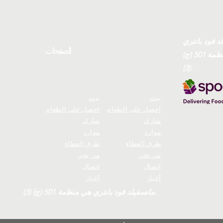
د فود بانتري
الصفحات
هي منظمة 501 (ج)
(3).
بيت
بيت
احصل على الطعام
احصل على الطعام
شارك
شارك
موارد
موارد
طرق العطاء
طرق العطاء
من نحن
من نحن
اتصال
اتصال
أخبار
أخبار
مانسفيلد فود بانتري هي منظمة 501 (ج) (3).