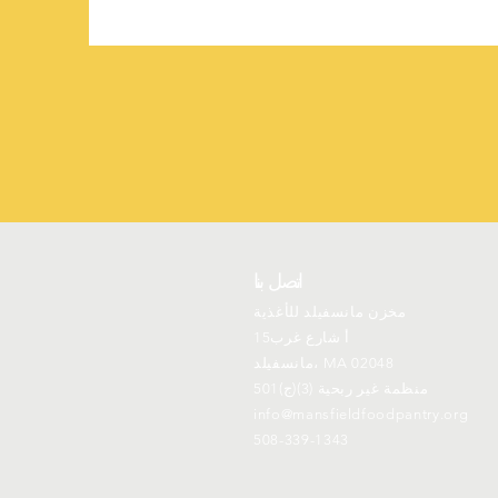
اتصل بنا
مخزن مانسفيلد للأغذية
15أ شارع غرب
مانسفيلد، MA 02048
501(ج)(3) منظمة غير ربحية
info@mansfieldfoodpantry.org
508-339-1343